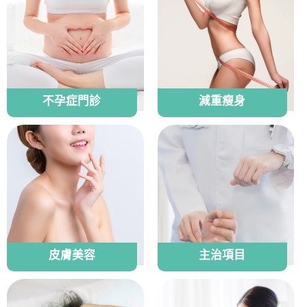
不孕症門診
減重瘦身
皮膚美容
主治項目