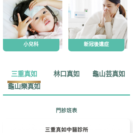
小兒科
新冠後遺症
三重真如
林口真如
龜山芸真如
龜山樂真如
門診班表