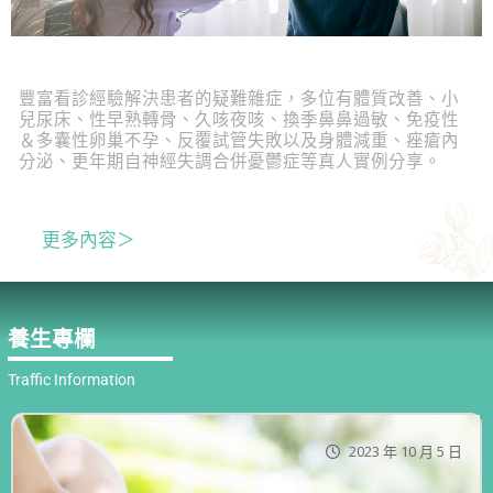
豐富看診經驗解決患者的疑難雜症，多位有體質改善、⼩
兒尿床、性早熟轉骨、久咳夜咳、換季⿐鼻過敏、免疫性
＆多囊性卵巢不孕、反覆試管失敗以及⾝體減重、痤瘡內
分泌、更年期⾃神經失調合併憂鬱症等真⼈實例分享。
更多內容＞
養生專欄
Traffic Information
2023 年 10 月 5 日