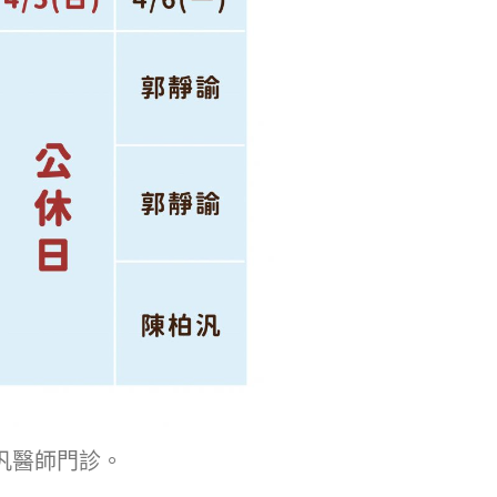
柏汎醫師門診。