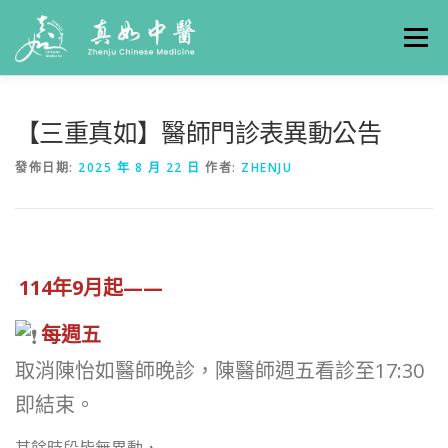
選單
關於真如
門診時間
服務項目
真人實例
【三重真如】醫師門診表異動公告
發佈日期:
2025 年 8 月 22 日
作者:
ZHENJU
養生專欄
線上掛號
聯絡我們
交通方式
114年9月起——
每週五
取消陳怡如醫師晚診，陳醫師週五看診至17:30
即結束。