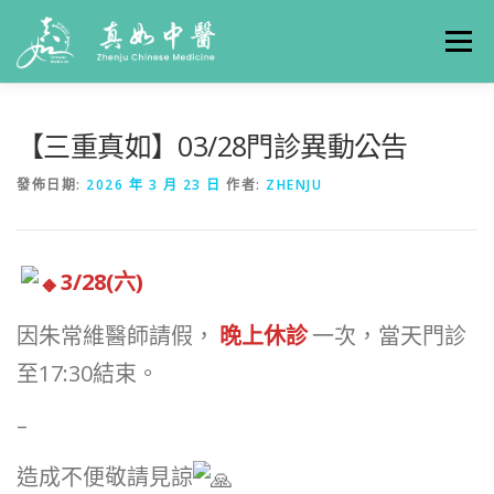
選單
關於真如
門診時間
服務項目
真人實例
【三重真如】03/28門診異動公告
發佈日期:
2026 年 3 月 23 日
作者:
ZHENJU
養生專欄
線上掛號
聯絡我們
交通方式
3/28(六)
因朱常維醫師請假，
晚上休診
一次，當天門診
至17:30結束。
–
造成不便敬請見諒