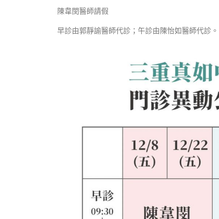
陳韋閔醫師請假
早診由郭靜諭醫師代診；午診由陳怡如醫師代診。