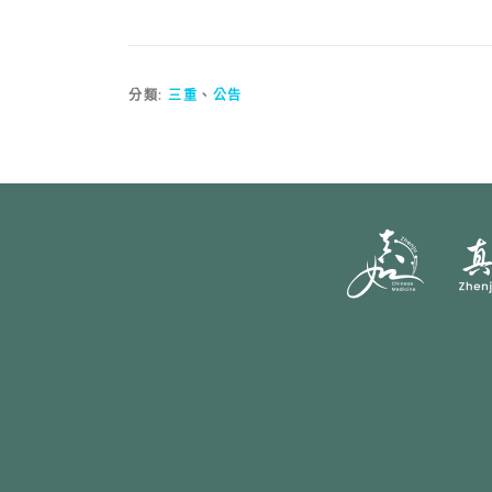
分類:
三重
、
公告