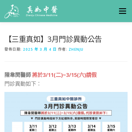
選單
關於真如
門診時間
服務項目
真人實例
【三重真如】3月門診異動公告
發佈日期:
2025 年 3 月 4 日
作者:
ZHENJU
養生專欄
線上掛號
聯絡我們
交通方式
陳韋閔醫師
將於3/11(二)~3/15(六)請假
門診異動如下：