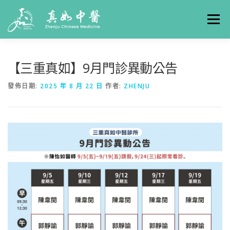
選單
關於真如
門診時間
服務項目
真人實例
【三重真如】9月門診異動公告
發佈日期:
2025 年 8 月 22 日
作者:
ZHENJU
養生專欄
線上掛號
聯絡我們
交通方式