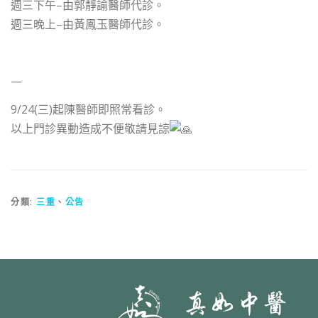
週三下午–由郭靜諭醫師代診。
週三晚上–由黃鳳玉醫師代診。
—
9/24(三)起陳醫師即照常看診。
以上門診異動造成不便敬請見諒
分類:
三重
、
公告