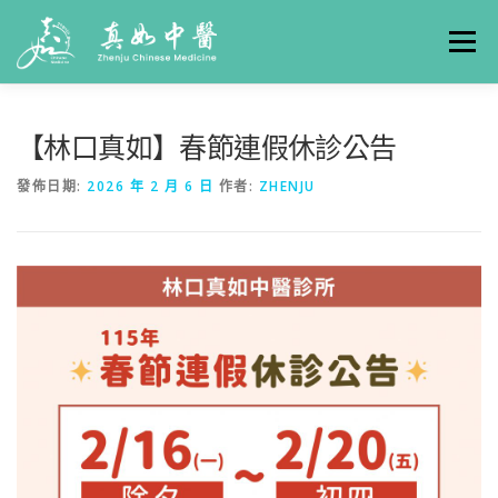
選單
關於真如
門診時間
服務項目
真人實例
【林口真如】春節連假休診公告
發佈日期:
2026 年 2 月 6 日
作者:
ZHENJU
養生專欄
線上掛號
聯絡我們
交通方式