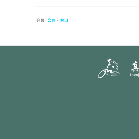
分類:
公告
、
林口