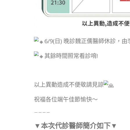
6/9(日) 晚診魏正儒醫師休診，
其餘時間照常看診唷!
以上異動造成不便敬請見諒
祝福各位端午佳節愉快～
－－－－
▼
本次代診醫師簡介如下
▼