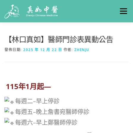
選單
關於真如
門診時間
服務項目
真人實例
【林口真如】醫師門診表異動公告
發佈日期:
2025 年 12 月 22 日
作者:
ZHENJU
養生專欄
線上掛號
聯絡我們
交通方式
115年1月起—
每週二–早上停診
每週五–晚上詹書宛醫師停診
每週六–早上鄭醫師停診