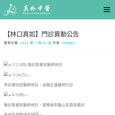
選單
關於真如
門診時間
服務項目
真人實例
【林口真如】門診異動公告
發佈日期:
2023 年 7 月 27 日
作者:
ZHENJU
養生專欄
線上掛號
聯絡我們
交通方式
7/27(四) 晚診詹書宛醫師休診
7/29(六)—
早診陳怡如醫師休診，由魏正儒醫師代診
8/3(四)—
晚診詹書宛醫師休診，當晚會到龜山芸真如看診
造成不便敬請見諒