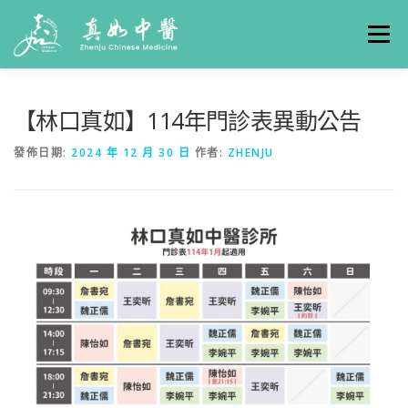
選單
關於真如
門診時間
服務項目
真人實例
【林口真如】114年門診表異動公告
發佈日期:
2024 年 12 月 30 日
作者:
ZHENJU
養生專欄
線上掛號
聯絡我們
交通方式