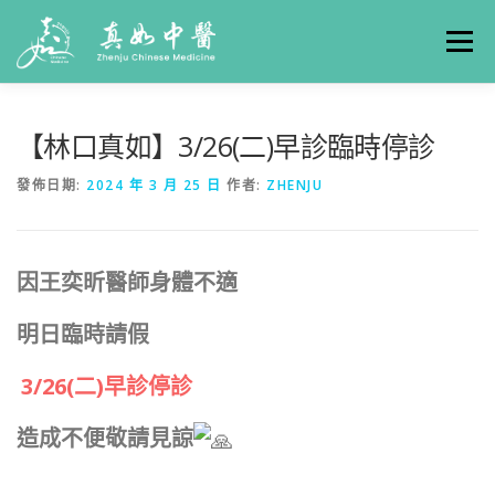
選單
關於真如
門診時間
服務項目
真人實例
【林口真如】3/26(二)早診臨時停診
發佈日期:
2024 年 3 月 25 日
作者:
ZHENJU
養生專欄
線上掛號
聯絡我們
交通方式
因王奕昕醫師身體不適
明日臨時請假
3/26(二)早診停診
造成不便敬請見諒