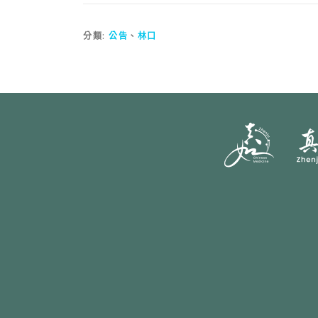
分類:
公告
、
林口