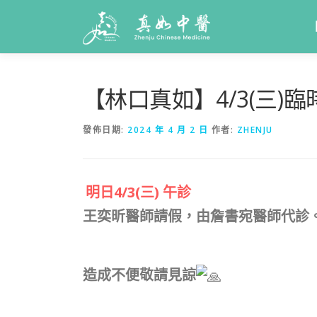
【林口真如】4/3(三)
發佈日期:
2024 年 4 月 2 日
作者:
ZHENJU
明日4/3(三) 午診
王奕昕醫師請假，由詹書宛醫師代診
造成不便敬請見諒