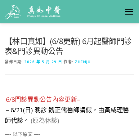
選單
關於真如
門診時間
服務項目
真人實例
【林口真如】(6/8更新) 6月起醫師門診
表&門診異動公告
養生專欄
線上掛號
聯絡我們
交通方式
發佈日期:
2026 年 5 月 29 日
作者:
ZHENJU
6/8門診異動公告內容更新–
– 6/21(日) 晚診 魏正儒醫師請假，由黃威理醫
師代診。
(原為休診)
—- 以下原文 —-