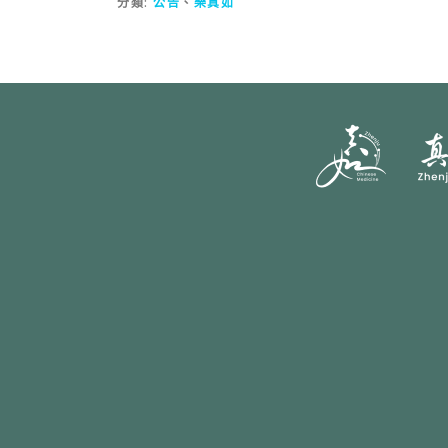
分類:
公告
、
樂真如