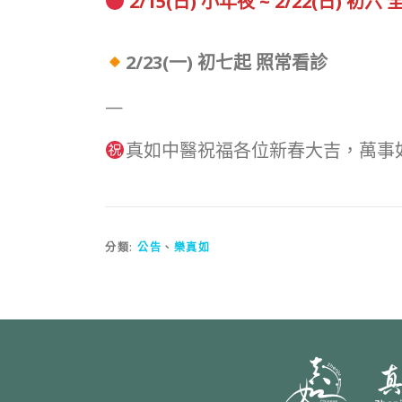
2/15(日) 小年夜 ~ 2/22(日) 初六
2/23(一) 初七起 照常看診
—
真如中醫祝福各位新春大吉，萬事
分類:
公告
、
樂真如