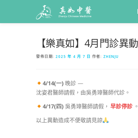
【樂真如】4月門診異
發佈日期:
2025 年 4 月 7 日
作者:
ZHENJU
4/14(一)
晚診 —
沈姿君醫師請假，由吳勇璋醫師代診。
4/17(四)
吳勇璋醫師請假，
早診停診
以上異動造成不便敬請見諒