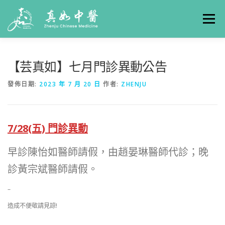
選單
關於真如
門診時間
服務項目
真人實例
【芸真如】七月門診異動公告
發佈日期:
2023 年 7 月 20 日
作者:
ZHENJU
養生專欄
線上掛號
聯絡我們
交通方式
7/28(五) 門診異動
早診陳怡如醫師請假，由趙晏琳醫師代診；晚
診黃宗斌醫師請假。
–
造成不便敬請見諒!