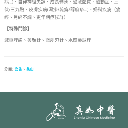
病…)、自律神經失調、成長轉骨、過敏體質、過動症、三
伏/三九貼、皮膚疾病(濕疹/乾癬/蕁麻疹…)、婦科疾病（痛
經、月經不調、更年期症候群）
【特殊門診】
減重埋線、美顏針、微創刃針、水煎藥調理
分類:
公告
、
龜山