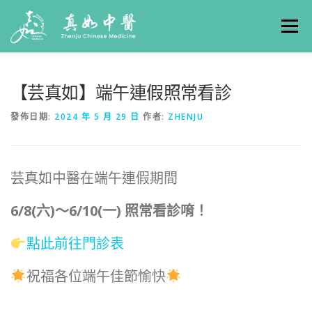
選單
關於真如
門診時間
服務項目
真人實例
【芸真如】端午連假照常看診
發佈日期:
2024 年 5 月 29 日
作者:
ZHENJU
養生專欄
線上掛號
聯絡我們
交通方式
芸真如中醫在端午連假期間
6/8(六)～6/10(一) 照常看診唷！
點此前往門診表
祝福各位端午佳節愉快