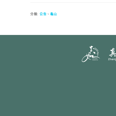
分類:
公告
、
龜山