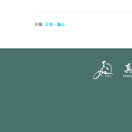
分類:
公告
、
龜山