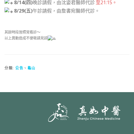
8/14(四)
晚診請假，由沈姿君醫師代診
至21:15。
8/29(五)
午診請假，由詹書宛醫師代診。
其餘時段皆照常看診～
以上異動造成不便敬請見諒
分類:
公告
、
龜山