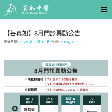
選單
關於真如
門診時間
服務項目
真人實例
【芸真如】8月門診異動公告
發佈日期:
2025 年 8 月 12 日
作者:
ZHENJU
養生專欄
線上掛號
聯絡我們
交通方式