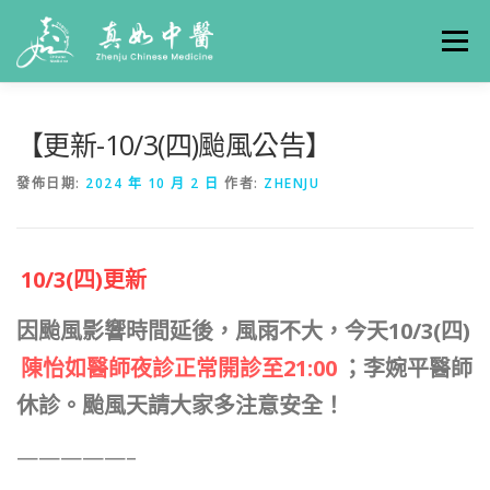
選單
關於真如
門診時間
服務項目
真人實例
【更新-10/3(四)颱風公告】
發佈日期:
2024 年 10 月 2 日
作者:
ZHENJU
養生專欄
線上掛號
聯絡我們
交通方式
10/3(四)更新
因颱風影響時間延後，風雨不大，今天10/3(四)
陳怡如醫師夜診正常開診至21:00
；李婉平醫師
休診。颱風天請大家多注意安全！
—————–