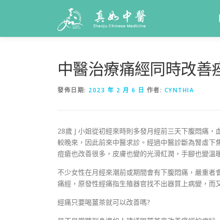
中醫治療痛經同時改善
發佈日期:
2023 年 2 月 6 日
作者:
CYNTHIA
28歲 J 小姐從初經來時則多發月經前三天下腹悶
較晚來，因此前來中醫求診。經過中醫診斷為腎虛下
痘瘡也改善很多，皮膚也變的光滑紅潤，手腳也變溫暖
不少女性在月經來潮前或期間會有下腹悶痛，嚴重者
痛經，原發性經痛指生殖器官找不出器質上病變，而
經痛只要喝薑茶就可以改善嗎?