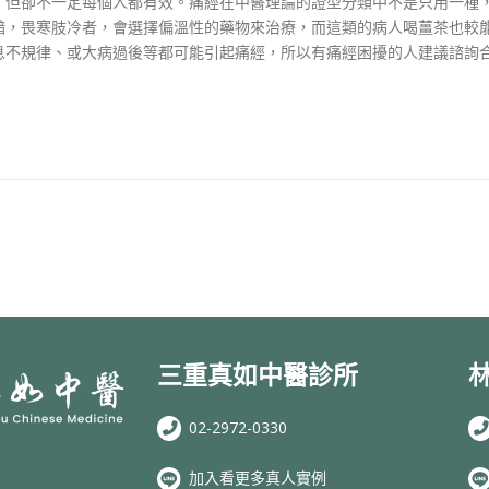
，但卻不一定每個人都有效。痛經在中醫理論的證型分類中不是只用一種
黯，畏寒肢冷者，會選擇偏溫性的藥物來治療，而這類的病人喝薑茶也較
息不規律、或大病過後等都可能引起痛經，所以有痛經困擾的人建議諮詢
三重真如中醫診所
02-2972-0330
加入看更多真人實例