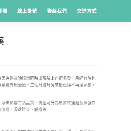
專欄
線上掛號
聯絡我們
交通方式
藥
開始因為熬夜晚睡還同時出現臉上痤瘡多發，月經有時也
藥藥膏外用治療。三個月後月經來後已經不再是夢靨，
，嚴重影響生活品質。痛經可分為原發性痛經及續發性
宮肌瘤、骨盆腔炎、腫瘤等。