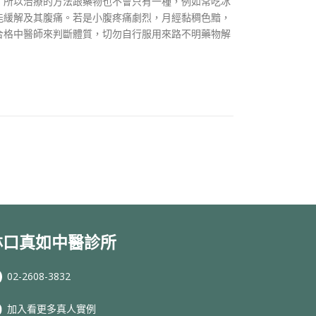
，所以治療的方法跟藥物也不會只有一種，例如常吃冰
能緩解及其腹痛。若是小腹疼痛劇烈，月經黏稠色黯，
合格中醫師來判斷體質，切勿自行服用來路不明藥物解
林口真如中醫診所
02-2608-3832
加入看更多真人實例