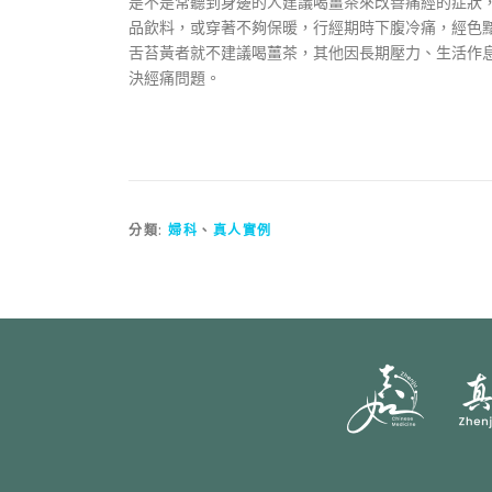
是不是常聽到身邊的人建議喝薑茶來改善痛經的症狀
品飲料，或穿著不夠保暖，行經期時下腹冷痛，經色
舌苔黃者就不建議喝薑茶，其他因長期壓力、生活作
決經痛問題。
分類:
婦科
、
真人實例