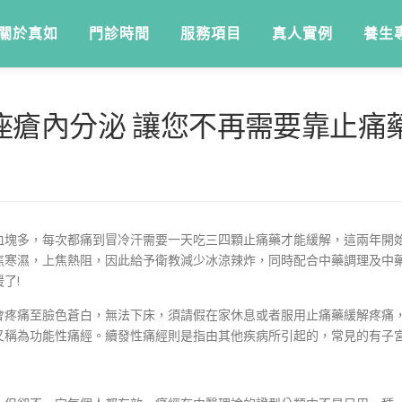
關於真如
門診時間
服務項目
真人實例
養生
痤瘡內分泌 讓您不再需要靠止痛
痛，血塊多，每次都痛到冒冷汗需要一天吃三四顆止痛藥才能緩解，這兩年
焦寒濕，上焦熱阻，因此給予衛教減少冰涼辣炸，同時配合中藥調理及中
了!
會疼痛至臉色蒼白，無法下床，須請假在家休息或者服用止痛藥緩解疼痛
又稱為功能性痛經。續發性痛經則是指由其他疾病所引起的，常見的有子