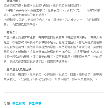
｜保健穴道｜
透過按壓穴道，使體內氣血運行暢通，達到預防保健的目的。
⑴ 合谷：為手陽明大腸經之原穴，在雙手虎口，乃四總穴之一：『顏面合谷
收』，能促進頭面部的氣血循環。
⑵ 陽陵泉：為足少明膽經之合穴，在小腿外側，乃八會穴之一：『筋會陽陵
泉』，有疏筋活絡的功效。
｜預兆？｜
中風不是全然沒有前兆的，有時中風的症狀會有「時出現時消失」，有些人會
經歷一次或數次因為腦部血液供應不足而引起的短暫症狀，像是半邊肢體或臉
部的麻木或無力，突然間單眼視力的惡化、突然間聽不懂人家說的話、突然間
暈眩或站不穩等等。這些症狀可能持續數秒至30分鐘，這就是暫時性局部缺血
性發作所造成的現象。這是重要的預兆，請不要輕忽，如果您出現了上述的症
狀，無論您能否確認就是該症狀，都請您儘速就醫。
｜腦中風8大危險因子｜
「高血壓、膽固醇、糖尿病史、心房顫動、吸菸史、體重、運動習慣、腦中風
家族病史」，只要任何3項有異常情形，即表示屬於「腦中風高危險族」。
分類:
養生保健
、
養生專欄