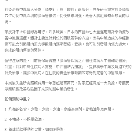
針灸治療中風病人分為「頭皮針」與「體針」兩部分，許多研究證實針灸頭部
穴位可使中風區塊的腦血管擴張，促使循環增強，改善大腦組織缺血缺氧的狀
況。
頭皮針不止中醫認為可行，許多歐美、日本的西醫師也大量運用頭針來治療改
善中風後遺症。體針主要是針刺位於四肢軀幹的穴道，因為中風造成的神經損
傷可能會引起肌肉無力導致肌肉逐漸萎縮、受損，也可能引發肌肉張力過大，
造成的肌肉僵硬與緊繃。
值得注意的是，目前健保局實施「腦血管疾病之西醫住院病人中醫輔助醫療」
計畫，針對中風住院病人實施「中西醫結合照護」，提供科學中藥及每週3次的
針灸治療，讓腦中風病人在住院的黃金治療時期即可得到完善的中醫照顧。
中風後失能所需照顧費用一年恐超過百萬元，對家庭經濟是一大負擔，呼籲民
眾應積極改善危險因子來預防腦中風的發生。
如何預防中風？
1. 均衡的飲食，少鹽、少糖、少油、高纖為原則。動物油脂及內臟。
2. 不抽菸、不過量飲酒。
3. 養成規律運動的習慣，如333運動。