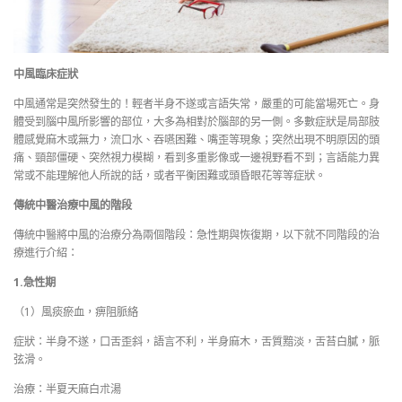
中風臨床症狀
中風通常是突然發生的！輕者半身不遂或言語失常，嚴重的可能當場死亡。身
體受到腦中風所影響的部位，大多為相對於腦部的另一側。多數症狀是局部肢
體感覺麻木或無力，流口水、吞嚥困難、嘴歪等現象；突然出現不明原因的頭
痛、頸部僵硬、突然視力模糊，看到多重影像或一邊視野看不到；言語能力異
常或不能理解他人所說的話，或者平衡困難或頭昏眼花等等症狀。
傳統中醫治療中風的階段
傳統中醫將中風的治療分為兩個階段：急性期與恢復期，以下就不同階段的治
療進行介紹：
1.急性期
（1）風痰瘀血，痹阻脈絡
症狀：半身不遂，口舌歪斜，語言不利，半身麻木，舌質黯淡，舌苔白膩，脈
弦滑。
治療：半夏天麻白朮湯