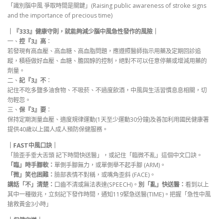
「識別腦中風 爭取時間是關鍵」(Raising public awareness of stroke signs
and the importance of precious time)
｜『333』健康守則，就能夠減少腦中風急性發作的風險｜
一、
控『3』高
：
若發現有高血壓、高血糖、高血脂問題，應遵照醫師指示用藥及定期回診追
蹤，積極做好血壓、血糖、膽固醇的控制，絕對不可以任意停藥或增減用藥的
劑量。
二、
記『3』不
：
記住不吃多鹽多油食物、不吸菸、不過度飲酒，中風與生活習慣息息相關，切
勿輕忽。
三、
保『3』要
：
保持定期測量血壓、適度規律運動(1天至少運動30分鐘)及善加利用國民健康署
提供40歲以上國人成人預防保健服務。
｜FAST中風口訣｜
「臉歪手垂大舌頭 記下時間快送醫」，或記住「臨微不亂」這個中文口訣。
「臨」時手腳軟：
單側手腳無力，或單側舉不起手腳 (ARM)。
「微」笑也困難：
臉部表情不對稱，或嘴角歪斜 (FACE)。
講話「不」清楚：
口齒不清或無法表達(SPEECH)。
別「亂」快送醫：
看到以上
其中一種徵兆，立刻記下發作時間，通知119緊急送醫(TIME)。把握「急性中風
搶救黃金3小時」