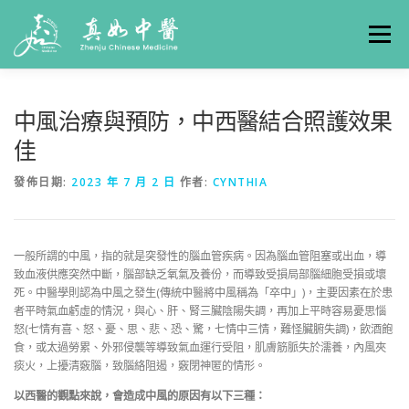
選單
關於真如
門診時間
服務項目
真人實例
中風治療與預防，中西醫結合照護效果
佳
養生專欄
線上掛號
聯絡我們
交通方式
發佈日期:
2023 年 7 月 2 日
作者:
CYNTHIA
一般所謂的中風，指的就是突發性的腦血管疾病。因為腦血管阻塞或出血，導
致血液供應突然中斷，腦部缺乏氧氣及養份，而導致受損局部腦細胞受損或壞
死。中醫學則認為中風之發生(傳統中醫將中風稱為「卒中」)，主要因素在於患
者平時氣血虧虛的情況，與心、肝、腎三臟陰陽失調，再加上平時容易憂思惱
怒(七情有喜、怒、憂、思、悲、恐、驚，七情中三情，難怪臟腑失調)，飲酒飽
食，或太過勞累、外邪侵襲等導致氣血運行受阻，肌膚筋脈失於濡養，內風夾
痰火，上擾清竅腦，致腦絡阻遏，竅閉神匿的情形。
以西醫的觀點來說，會造成中風的原因有以下三種：