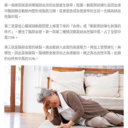
第一個原因就是供應腦部血流的血管產生狹窄、阻塞。動脈粥狀硬化是因血液
中膽固醇在動脈內壁形成脂肪沉積，這便是造成血管變窄的主因。也稱為缺血
性腦中風。
第二就是從心臟或頸動脈腔壁上掉落下來的「血栓」或「動脈粥狀硬化剝落的
碎片」，塞住了腦部血管。第一與第二種情況都是缺血性腦中風，占了全部中
風70%。
第三就是腦部血管的破裂。高血壓病人血管的高度壓力，再加上管壁硬化，無
彈性，因此容易破裂。腦細胞會被流出之血液壓迫，稱之為出血性中風。此類
約佔所有中風的30%。