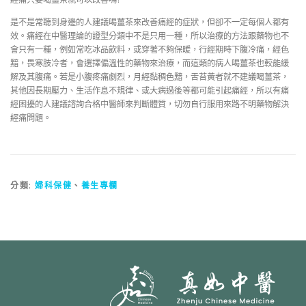
是不是常聽到身邊的人建議喝薑茶來改善痛經的症狀，但卻不一定每個人都有
效。痛經在中醫理論的證型分類中不是只用一種，所以治療的方法跟藥物也不
會只有一種，例如常吃冰品飲料，或穿著不夠保暖，行經期時下腹冷痛，經色
黯，畏寒肢冷者，會選擇偏溫性的藥物來治療，而這類的病人喝薑茶也較能緩
解及其腹痛。若是小腹疼痛劇烈，月經黏稠色黯，舌苔黃者就不建議喝薑茶，
其他因長期壓力、生活作息不規律、或大病過後等都可能引起痛經，所以有痛
經困擾的人建議諮詢合格中醫師來判斷體質，切勿自行服用來路不明藥物解決
經痛問題。
分類:
婦科保健
、
養生專欄