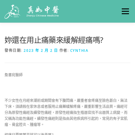
選單
關於真如
門診時間
服務項目
真人實例
妳還在用止痛藥來緩解經痛嗎?
發佈日期:
2023 年 2 月 2 日
作者:
CYNTHIA
養生專欄
線上掛號
聯絡我們
交通方式
詹書宛醫師
不少女性在月經來潮前或期間會有下腹悶痛，嚴重者會疼痛至臉色蒼白，無法
下床，須請假在家休息或者服用止痛藥緩解疼痛，嚴重影響生活品質。痛經可
分為原發性痛經及續發性痛經，原發性經痛指生殖器官找不出器質上病變，而
又稱為功能性痛經。續發性痛經則是指由其他疾病所引起的，常見的有子宮肌
瘤、骨盆腔炎、腫瘤等。
經痛只要喝薑茶就可以改善嗎?