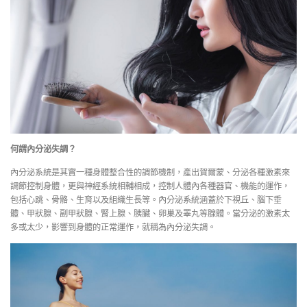
何謂內分泌失調？
內分泌系統是其實一種身體整合性的調節機制，產出賀爾蒙、分泌各種激素來
調節控制身體，更與神經系統相輔相成，控制人體內各種器官、機能的運作，
包括心跳、骨骼、生育以及組織生長等。內分泌系統涵蓋於下視丘、腦下垂
體、甲狀腺、副甲狀腺、腎上腺、胰臟、卵巢及睪丸等腺體。當分泌的激素太
多或太少，影響到身體的正常運作，就稱為內分泌失調。