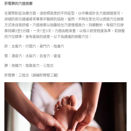
肝腎脾的穴道按摩
在實際對症治療方面，須依照病患的不同症型，以中藥或針灸穴道調理皆可，
詳細的部分建議尋求專業中醫師的協助。當然，平時在家也可以透過穴位按摩
方式來自我舒緩。穴道按摩以指腹抵住穴道慢慢施力，持續數秒，每個穴位按
摩持續3至5分鐘，一天1至3次。力道由輕漸重，以個人耐受程度為準，若按壓
的穴位精準，會有痠麻的感覺。以下為建議的按壓穴位：
肝：太衝穴、行間穴、章門穴、陰廉穴
腎：湧泉穴、太谿穴、百會穴、復溜
脾：地機穴、陰陵泉穴、三陰交
肝腎脾：三陰交（調補肝脾腎三臟）