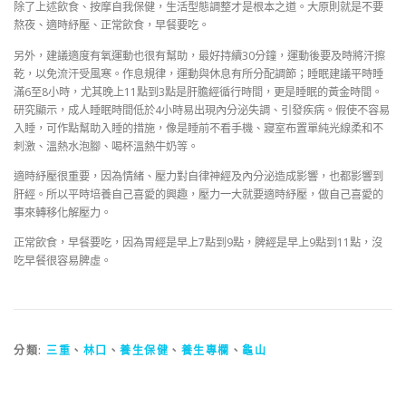
除了上述飲食、按摩自我保健，生活型態調整才是根本之道。大原則就是不要
熬夜、適時紓壓、正常飲食，早餐要吃。
另外，建議適度有氧運動也很有幫助，最好持續30分鐘，運動後要及時將汗擦
乾，以免流汗受風寒。作息規律，運動與休息有所分配調節；睡眠建議平時睡
滿6至8小時，尤其晚上11點到3點是肝膽經循行時間，更是睡眠的黃金時間。
研究顯示，成人睡眠時間低於4小時易出現內分泌失調、引發疾病。假使不容易
入睡，可作點幫助入睡的措施，像是睡前不看手機、寢室布置單純光線柔和不
刺激、溫熱水泡腳、喝杯溫熱牛奶等。
適時紓壓很重要，因為情緒、壓力對自律神經及內分泌造成影響，也都影響到
肝經。所以平時培養自己喜愛的興趣，壓力一大就要適時紓壓，做自己喜愛的
事來轉移化解壓力。
正常飲食，早餐要吃，因為胃經是早上7點到9點，脾經是早上9點到11點，沒
吃早餐很容易脾虛。
分類:
三重
、
林口
、
養生保健
、
養生專欄
、
龜山