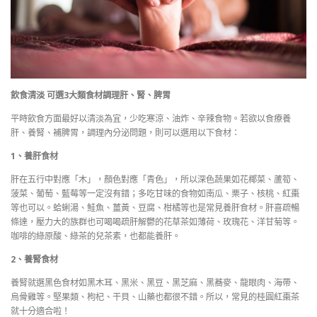
飲食清淡 可選3大類食材調理肝、腎、脾胃
平時飲食方面最好以清淡為宜，少吃寒涼、油炸、辛辣食物。若欲以食療養
肝、養腎、補脾胃，調理內分泌問題，則可以選用以下食材：
1、養肝食材
肝在五行中對應「木」，顏色對應「青色」，所以深色蔬果如花椰菜、蘆筍、
菠菜、葡萄、藍莓等一定沒有錯；多吃甘味的食物如南瓜、栗子、核桃、紅棗
等也可以。蛤蜊湯、鮭魚、薑黃、豆腐、柑橘等也是常見養肝食材。肝喜疏暢
條達，壓力大的族群也可喝喝疏肝解鬱的花草茶如薄荷、玫瑰花、洋甘菊等。
咖啡的綠原酸、綠茶的兒茶素，也都能養肝。
2、養腎食材
養腎就選黑色食材如黑木耳、黑米、黑豆、黑芝麻、黑蕎麥、龍眼肉、海帶、
烏骨雞等。堅果類、枸杞、干貝、山藥也都很不錯。所以，常見的桂圓紅棗茶
就十分適合啦！