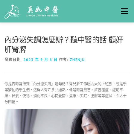
選單
關於真如
門診時間
服務項目
真人實例
內分泌失調怎麼辦？聽中醫的話 顧好
肝腎脾
養生專欄
線上掛號
聯絡我們
交通方式
發佈日期:
2023 年 9 月 6 日
作者:
ZHENJU
你是否時常聽到「內分泌失調」這句話？常見於工作壓力大的上班族，或是學
業繁忙的學生們，這群人有許多共通點，像是時常感冒、狂冒痘痘、經期不
順、掉髮、便祕、消化不良、心情憂鬱、焦慮、失眠、肥胖等等症狀，令人十
分困擾。