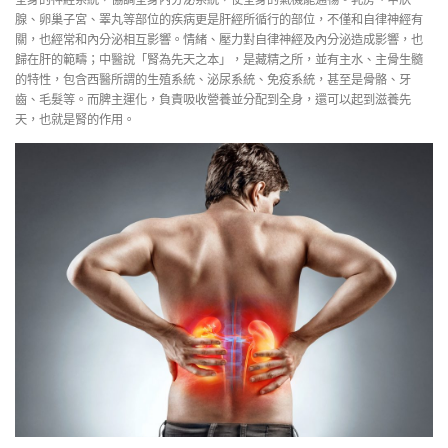
腺、卵巢子宮、睪丸等部位的疾病更是肝經所循行的部位，不僅和自律神經有
關，也經常和內分泌相互影響。情緒、壓力對自律神經及內分泌造成影響，也
歸在肝的範疇；中醫說「腎為先天之本」，是藏精之所，並有主水、主骨生髓
的特性，包含西醫所謂的生殖系統、泌尿系統、免疫系統，甚至是骨骼、牙
齒、毛髮等。而脾主運化，負責吸收營養並分配到全身，還可以起到滋養先
天，也就是腎的作用。