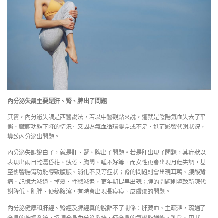
內分泌失調主要是肝、腎、脾出了問題
其實，內分泌失調是西醫說法，若以中醫觀點來說，這就是陰陽氣血失去了平
衡、臟腑功能下降的情況。又因為氣血循環變差或不足，進而影響代謝狀況，
導致內分泌出問題。
內分泌失調說白了，就是肝、腎、脾出了問題。若是肝出現了問題，其症狀以
表現出兩目乾澀昏花、疲倦、胸悶、睡不好等，而女性更會出現月經失調，甚
至影響腸胃功能導致腹脹、消化不良等症狀；腎的問題則會出現耳鳴、腰酸背
痛、記憶力減退、掉髮、性慾減退，更年期提早出現；脾的問題則導致新陳代
謝降低、肥胖、便秘腹瀉，有時會出現長痘痘、皮膚癢的問題。
內分泌健康和肝經、腎經及脾經真的脫離不了關係：肝藏血、主疏泄，疏通了
全身的神經系統，協調全身內分泌系統，使全身的氣機能通暢。乳房、甲狀