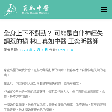
選單
關於真如
門診時間
服務項目
真人實例
全身上下不對勁？ 可能是自律神經失
調惹的禍 林口真如中醫 王奕昕醫師
養生專欄
線上掛號
聯絡我們
交通方式
發佈日期:
2023 年 2 月 6 日
作者:
CYNTHIA
身處高壓的現代社會，在努力賺錢打拼的同時，很容易患上自律神經失調的毛
病。
在此以一則案例與大家分享自律神經失調的一些簡單觀念。
47歲的C先生是一家的經濟支柱，長期工作壓力大，近年來開始出現胸悶、心
慌、睡不好等問題。
一開始只是偶發，他也不以為意；但後來發作的頻率、強度增加，甚至影響到
工作表現，他才開始正視自己的問題。