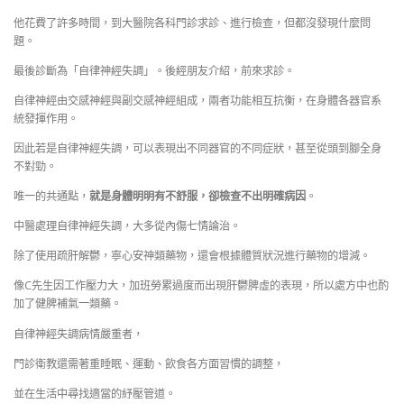
他花費了許多時間，到大醫院各科門診求診、進行檢查，但都沒發現什麼問
題。
最後診斷為「自律神經失調」。後經朋友介紹，前來求診。
自律神經由交感神經與副交感神經組成，兩者功能相互抗衡，在身體各器官系
統發揮作用。
因此若是自律神經失調，可以表現出不同器官的不同症狀，甚至從頭到腳全身
不對勁。
唯一的共通點，
就是身體明明有不舒服，卻檢查不出明確病因
。
中醫處理自律神經失調，大多從內傷七情論治。
除了使用疏肝解鬱，寧心安神類藥物，還會根據體質狀況進行藥物的增減。
像C先生因工作壓力大，加班勞累過度而出現肝鬱脾虛的表現，所以處方中也酌
加了健脾補氣一類藥。
自律神經失調病情嚴重者，
門診衛教還需著重睡眠、運動、飲食各方面習慣的調整，
並在生活中尋找適當的紓壓管道。