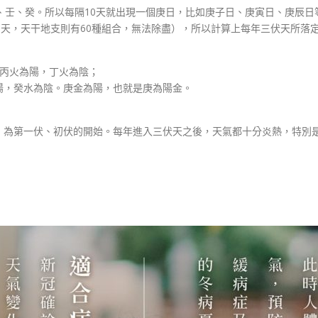
、壬、癸。所以每隔10天就出現一個庚日，比如庚子日、庚寅日、庚辰
5天，天干地支則有60種組合，無法除盡），所以計算上每年三伏天所落
；丙火為陽，丁火為陰；
陽，癸水為陰。庚金為陽，也就是庚為陽金。
，為第一伏、初伏的開始。每年進入三伏天之後，天氣都十分炎熱，特別