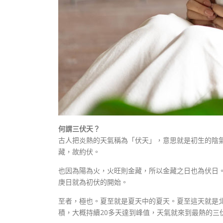
何謂三伏天？
古人把炎熱的天氣稱為「伏天」，意思就是初生的陰
藏，故約伏。
也因為陽為火，火旺則金藏，所以金藏之日也為伏日
庚日就為初伏的開始。
至者，極也。夏至就是夏天中的夏天。夏至這天就是
積，大概持續20多天達到峰值，天氣就來到最熱的三