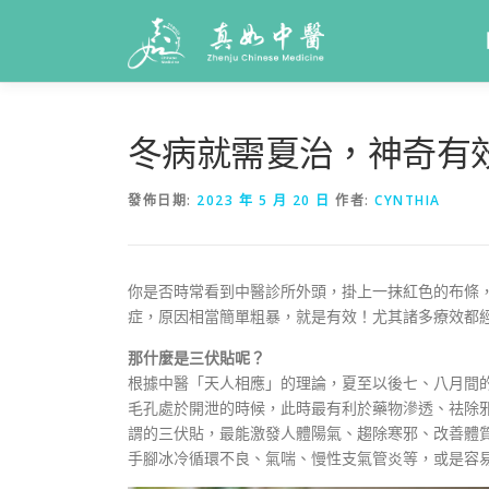
冬病就需夏治，神奇有
發佈日期:
2023 年 5 月 20 日
作者:
CYNTHIA
你是否時常看到中醫診所外頭，掛上一抹紅色的布條
症，原因相當簡單粗暴，就是有效！尤其諸多療效都經
那什麼是三伏貼呢？
根據中醫「天人相應」的理論，夏至以後七、八月間
毛孔處於開泄的時候，此時最有利於藥物滲透、祛除
謂的三伏貼，最能激發人體陽氣、趨除寒邪、改善體
手腳冰冷循環不良、氣喘、慢性支氣管炎等，或是容