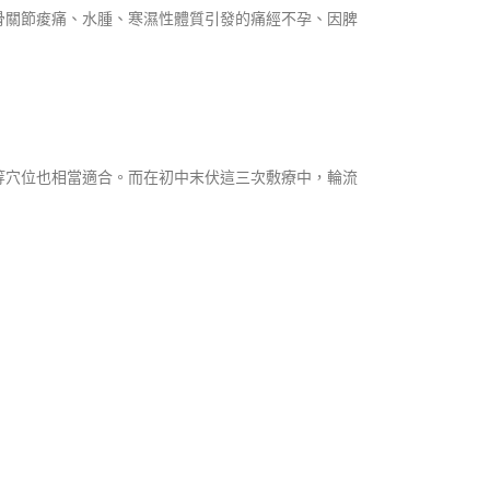
骨關節痠痛、水腫、寒濕性體質引發的痛經不孕、因脾
等穴位也相當適合。而在初中末伏這三次敷療中，輪流