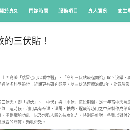
關於真如
門診時間
服務項目
真人實例
養生
效的三伏貼！
，上面寫著「感冒也可以看中醫」、「今年三伏貼療程開始」呢？沒錯，
過諸多科學驗證；近期更有研究顯示，以三伏貼連續治療3年，對氣喘及
的三伏天，即「初伏」、「中伏」與「末伏」這段期間，是一年當中天氣
邪氣。這時候，利用具有
辛溫、溫陽、祛寒、逐痰
等功用之中藥製作成藥
質、調整臟腑功能，以及增強人體的抗病能力。特別是針對一些難以對付
易感冒的體質，頗收奇效。