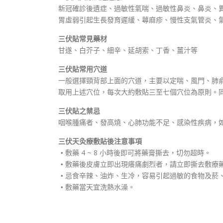
新冠確診後遺症、過敏性氣喘、過敏性鼻炎、鼻炎、
胃虛弱引起生長發育遲緩、蕁麻疹、慢性支氣管炎、
三伏貼常見藥材
甘遂、白芥子、細辛、延胡索、丁香、薑汁等
三伏貼常用穴道
一般選擇頸背部上面的穴道，主要以定喘、風門、肺
取用上述穴位，每次大約敷貼三至七個穴位為原則。
三伏貼之禁忌
咽喉腫痛者、發高燒、心肺功能不足、感染性疾病，
三伏天灸療敷貼後注意事項
・
敷藥 4 ~ 8 小時後即可將藥膏撕去，切勿超時。
・
敷藥後皮膚立即出現癢痛劇烈者，請立即撕去敷療
・
忌食辛辣、油炸、生冷，容易引起過敏的食物及菸
・
敷藥當天宜洗熱水澡。