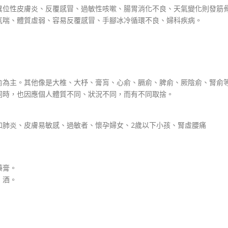
異位性皮膚炎、反覆感冒、過敏性咳嗽、腸胃消化不良、天氣變化則發筋
氣喘、體質虛弱、容易反覆感冒、手腳冰冷循環不良、婦科疾病。
俞為主。其他像是大椎、大杼、膏肓、心俞、膈俞、脾俞、厥陰俞、腎俞
同時，也因應個人體質不同、狀況不同，而有不同取捨。
如肺炎、皮膚易敏感、過敏者、懷孕婦女、2歲以下小孩、腎虛腰痛
藥膏。
、酒。