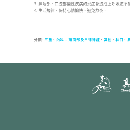
3. 鼻咽部、口腔部慢性疾病的炎症會造成上呼吸道
4. 生活規律、保持心情愉快、避免熬夜。
分類:
三重
、
內科 - 頭面部及自律神經
、
其他
、
林口
、