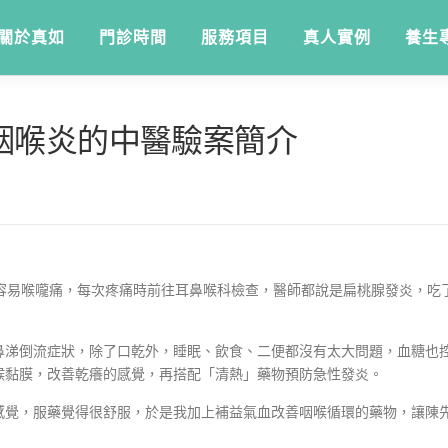
關於真如
門診時間
服務項目
真人實例
養生
咽喉炎的中醫驗案簡介
也容易喉嚨痛，每次疼痛時前往耳鼻喉科檢查，醫師都說是扁桃腺發炎，吃
鼻涕倒流症狀，除了口乾外，睡眠、飲食、二便都沒有太大問題，血糖也
喉黏膜，改善乾癢的感覺，再搭配「清熱」藥物預防急性發炎。
感覺，服藥覺得很舒服，於是我加上補益氣血改善咽喉循環的藥物，讓陳