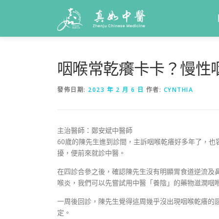
咽喉常乾癢卡卡？慢性
發佈日期:
2023 年 2 月 6 日
作者:
CYNTHIA
主治醫師：鄭安斌中醫師
60歲的陳先生進到診間，主訴咽喉乾癢好多年了，
擾，便前來就診中醫。
在四診合參之後，確認陳先生沒有明顯胃食道逆流及
喉炎，我們可以先嘗試用中醫「養陰」的藥物滋潤咽
一周後回診，陳先生覺得這周幾乎沒出現咽喉乾癢的
定。