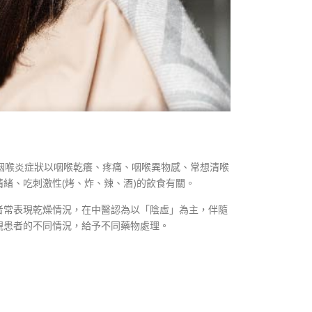
咽喉炎症狀以咽喉乾癢、疼痛、咽喉異物感、常想清喉
緒、吃刺激性(烤、炸、辣、酒)的飲食有關。
者常表現乾燥情況，在中醫認為以「陰虛」為主，伴隨
視患者的不同情況，給予不同藥物處理。