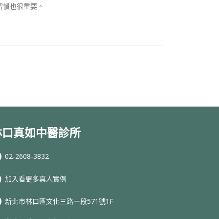
習慣也很重要。
林口真如中醫診所
02-2608-3832
加入看更多真人實例
新北市林口區文化三路一段571號1F