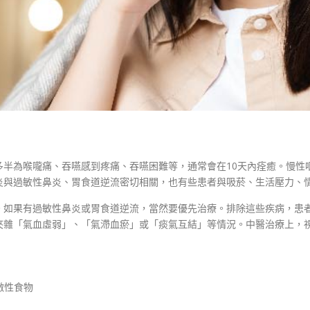
多半為喉嚨痛、吞嚥感到疼痛、吞嚥困難等，通常會在10天內痊癒。慢性
與過敏性鼻炎、胃食道逆流密切相關，也有些患者與吸菸、生活壓力、情
。如果有過敏性鼻炎或胃食道逆流，當然要優先治療。排除這些疾病，患
夾雜「氣血虛弱」、「氣滯血瘀」或「痰氣互結」等情況。中醫治療上，
激性食物