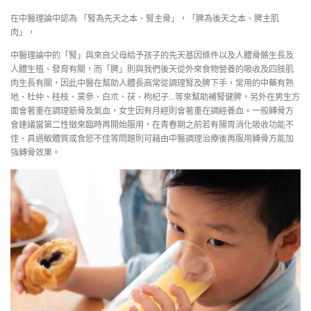
在中醫理論中認為 「腎為先天之本、腎主骨」，「脾為後天之本、脾主肌
肉」，
中醫理論中的「腎」與來自父母給予孩子的先天基因條件以及人體骨骼生長及
人體生殖、發育有關，而「脾」則與我們後天從外來食物營養的吸收及四肢肌
肉生長有關，因此中醫在幫助人體長高常從調理腎及脾下手，常用的中藥有熟
地、杜仲、桂枝、黨參、白朮、茯、枸杞子…等來幫助補腎健脾，另外在男生方
面會著重在調理筋骨及氣血，女生因有月經則會著重在調經養血。一般轉骨方
會建議當第二性徵來臨時再開始服用，在青春期之前若有腸胃消化吸收功能不
佳、具過敏體質或食慾不佳等問題則可藉由中醫調理治療後再服用轉骨方能加
強轉骨效果。