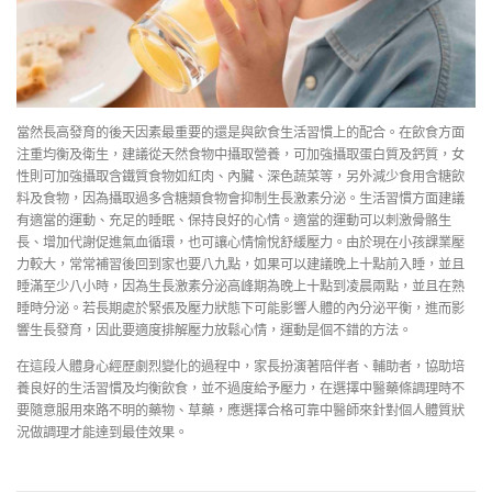
當然長高發育的後天因素最重要的還是與飲食生活習慣上的配合。在飲食方面
注重均衡及衛生，建議從天然食物中攝取營養，可加強攝取蛋白質及鈣質，女
性則可加強攝取含鐵質食物如紅肉、內臟、深色蔬菜等，另外減少食用含糖飲
料及食物，因為攝取過多含糖類食物會抑制生長激素分泌。生活習慣方面建議
有適當的運動、充足的睡眠、保持良好的心情。適當的運動可以刺激骨骼生
長、增加代謝促進氣血循環，也可讓心情愉悅舒緩壓力。由於現在小孩課業壓
力較大，常常補習後回到家也要八九點，如果可以建議晚上十點前入睡，並且
睡滿至少八小時，因為生長激素分泌高峰期為晚上十點到凌晨兩點，並且在熟
睡時分泌。若長期處於緊張及壓力狀態下可能影響人體的內分泌平衡，進而影
響生長發育，因此要適度排解壓力放鬆心情，運動是個不錯的方法。
在這段人體身心經歷劇烈變化的過程中，家長扮演著陪伴者、輔助者，協助培
養良好的生活習慣及均衡飲食，並不過度給予壓力，在選擇中醫藥條調理時不
要隨意服用來路不明的藥物、草藥，應選擇合格可靠中醫師來針對個人體質狀
況做調理才能達到最佳效果。