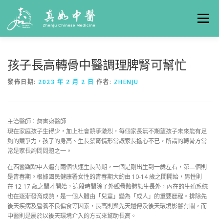
選單
關於真如
門診時間
服務項目
真人實例
孩子長高轉骨中醫調理脾腎可幫忙
發佈日期:
2023 年 2 月 2 日
作者:
ZHENJU
養生專欄
線上掛號
聯絡我們
交通方式
主治醫師：詹書宛醫師
現在家庭孩子生得少，加上社會競爭激烈，每個家長無不期望孩子未來能有足
夠的競爭力，孩子的身高、生長發育情形常讓家長擔心不已，所謂的轉骨方常
常是家長詢問問題之一。
在西醫觀點中人體有兩個快速生長時期，一個是剛出生到一歲左右，第二個則
是青春期。根據國民健康署女性的青春期大約由 10-14 歲之間開始，男性則
在 12-17 歲之間才開始，這段時間除了外觀骨骼體態生長外，內在的生殖系統
也在逐漸發育成熟，是一個人體由「兒童」變為「成人」的重要歷程。排除先
後天疾病及營養不良偏食等因素，長高則與先天遺傳及後天環境影響有關，而
中醫則是屬於以後天環境介入的方式來幫助長高。