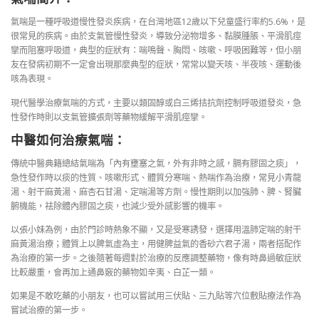
氣喘是一種呼吸道慢性發炎疾病，在台灣地區12歲以下兒童盛行率約5.6%，是
很常見的疾病。由於支氣管慢性發炎，導致分泌物增多、黏膜腫脹、平滑肌痙
攣而阻塞呼吸道，典型的症狀有：喘鳴聲、胸悶、咳嗽、呼吸困難等，但小朋
友在發病初期不一定會出現那麼典型的症狀，常常以變天咳、半夜咳、運動後
咳為表現。
現代醫學治療氣喘的方式，主要以類固醇或白三烯拮抗劑控制呼吸道發炎，急
性發作時則以支氣管擴張劑等藥物緩解平滑肌痙攣。
中醫如何治療氣喘：
傳統中醫典籍總結氣喘為「內有壅塞之氣，外有非時之感，膈有膠固之痰」，
急性發作時以痰的性質、咳嗽形式、體質分寒喘、熱喘作為治療，常見小青龍
湯、射干麻黃湯、麻杏石甘湯、定喘湯等方劑。慢性期則以加強肺、脾、腎臟
腑機能，祛除體內膠固之痰，也減少受外感影響的機率。
以張小妹為例，由於門診時熱象不顯，又是受寒誘發，選擇用溫肺定喘的射干
麻黃湯治療；體質上以脾氣虛為主，用健脾益氣的香砂六君子湯，兩者搭配作
為治療的第一步。之後隨著每週對於治療的反應調整藥物，像有時鼻過敏症狀
比較嚴重，會再加上通鼻竅的藥物如辛夷、白芷一類。
如果是不敢吃藥的小朋友，也可以嘗試用三伏貼、三九貼等穴位敷貼療法作為
嘗試治療的第一步。