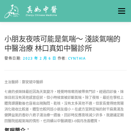
選單
關於真如
門診時間
服務項目
真人實例
小朋友夜咳可能是氣喘～ 淺談氣喘的
中醫治療 林口真如中醫診所
養生專欄
線上掛號
聯絡我們
交通方式
發佈日期:
2023 年 2 月 6 日
作者:
CYNTHIA
主治醫師：鄭安斌中醫師
七歲的張妹妹最近因為天氣變冷，睡覺時咳嗽而被帶來門診。經過四診後，妹
妹目前沒有其他感冒症狀，但小時候曾被診斷氣喘。除了夜咳，最近在學校上
體育課運動後也容易出現胸悶、乾咳，沒有太多其他不適，但家長覺得她胃腸
消化吸收比較差，體型也較同班小朋友瘦小。在處方宣肺定喘的射干麻黃湯及
健脾益氣的香砂六君子湯治療一週後，回診時反應夜咳減少許多，我建議定期
回醫院追蹤氣喘的情形，也持續以中醫調理3-6個月改善體質。
氣喘簡介：