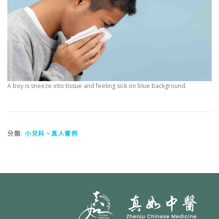
A boy is sneeze into tissue and feeling sick on blue background.
分類:
小兒科
、
真人實例