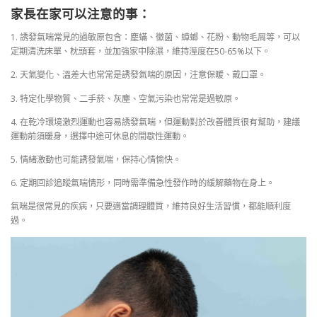
家長在家可以注意的事：
1. 誘發氣喘常見的過敏原包含：塵蟎、黴菌、蟑螂、花粉、動物毛屑等，可以
定期清洗床單、枕頭套，並加強家中除濕，維持溼度在50-65%以下。
2. 天氣變化、溫差大也常常是誘發氣喘的原因，注意保暖、戴口罩。
3. 特定化學物質、二手菸、灰塵、空氣污染也常常是過敏原。
4. 在乾冷環境激烈運動也容易誘發氣喘，但運動對於改善體質很有幫助，建議
運動前須暖身，選擇中途可休息的間歇性運動。
5. 情緒激動也可能誘發氣喘，保持心情愉快。
6. 定期回診追蹤氣喘情形，同時需準備急性發作時的緩解藥物在身上。
氣喘是很常見的疾病，只要適當調理體質，維持良好生活習慣，都能順利度
過。