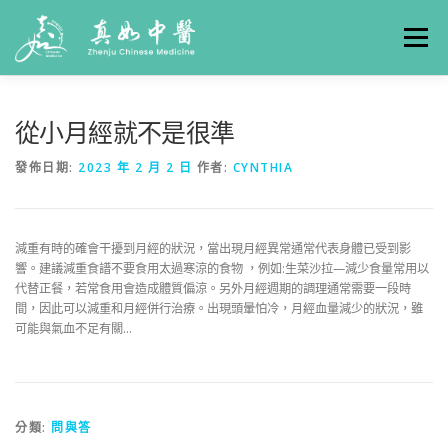
選單
關於真如
門診時間
服務項目
真人實例
從小月經就不是很準
發佈日期:
2023 年 2 月 2 日
作者:
CYNTHIA
養生專欄
線上掛號
聯絡我們
交通方式
減重有時的確會干擾到月經的狀況，當出現月經異常通常代表身體已受到影
響。建議減重食譜不要食用太過寒涼的食物 ，例如:生菜沙拉—減少食量常用以
代替正餐，若常食用會造成體質偏涼。另外月經週期的調理通常需要一段時
間，因此可以減重和月經併行治療。出現頭暈怕冷，月經血量減少的狀況，雖
可能與氣血不足有關…
分類:
問與答