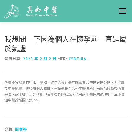
選單
關於真如
門診時間
服務項目
真人實例
我想問一下因為個人在懷孕前一直是屬
於氣虛
養生專欄
線上掛號
聯絡我們
交通方式
發佈日期:
2023 年 2 月 2 日
作者:
CYNTHIA
孕婦不宜隨意自行服用藥物。雖然人參紅棗桂圓茶看起來是只是茶飲，但仍屬
於中藥範疇，也須看個人體質。建議還是至合格中醫院所經由醫師診斷後再看
是否可飲用喔。另外孕期中及產後身體狀況，也可請中醫協助調理唷。三重真
如中醫診所關心您 ^^…
分類:
問與答