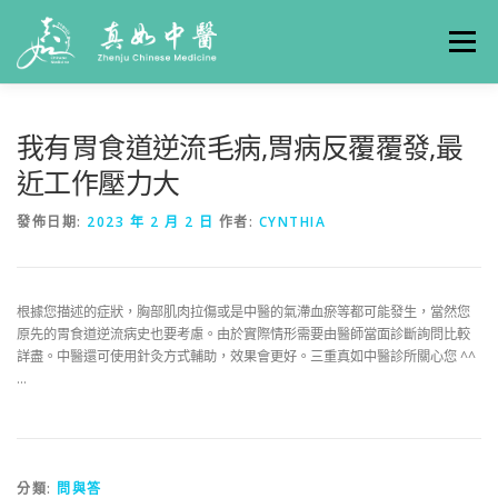
選單
關於真如
門診時間
服務項目
真人實例
我有胃食道逆流毛病,胃病反覆覆發,最
近工作壓力大
養生專欄
線上掛號
聯絡我們
交通方式
發佈日期:
2023 年 2 月 2 日
作者:
CYNTHIA
根據您描述的症狀，胸部肌肉拉傷或是中醫的氣滯血瘀等都可能發生，當然您
原先的胃食道逆流病史也要考慮。由於實際情形需要由醫師當面診斷詢問比較
詳盡。中醫還可使用針灸方式輔助，效果會更好。三重真如中醫診所關心您 ^^
…
分類:
問與答