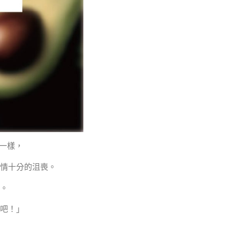
一樣，
情十分的沮喪。
。
吧！」