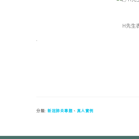
H先生
.
分類:
新冠肺炎專題
、
真人實例