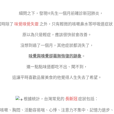
細問之下，發現H先生一個月前確診新冠肺炎，
當時除了
味覺嗅覺失靈
之外，只有輕微的咳嗽鼻水等呼吸道症狀
原以為只是輕症，應該很快就會改善。
沒想到過了一個月，其他症狀都消失了，
味覺與嗅覺卻毫無恢復的跡象
。
連一點點味道都吃不出、聞不到，
這讓平時喜歡品嘗美食的他覺得人生失去了希望。
根據統計，台灣常見的
長新冠
症狀包括：
咳嗽、胸悶、活動容易喘、心悸、注意力不集中、記憶力退步、