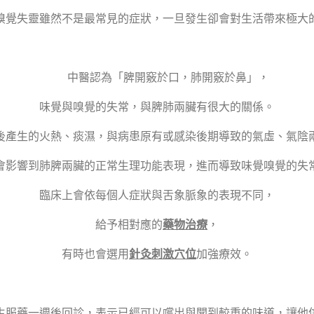
嗅覺失靈雖然不是最常見的症狀，一旦發生卻會對生活帶來極大
中醫認為「脾開竅於口，肺開竅於鼻」，
味覺與嗅覺的失常，與脾肺兩臟有很大的關係。
後產生的火熱、痰濕，與病患原有或感染後期導致的氣虛、氣陰
會影響到肺脾兩臟的正常生理功能表現，進而導致味覺嗅覺的失
臨床上會依每個人症狀與舌象脈象的表現不同，
給予相對應的
藥物治療
，
有時也會選用
針灸刺激穴位
加強療效。
生服藥一週後回診，表示已經可以嚐出與聞到較重的味道，讓他