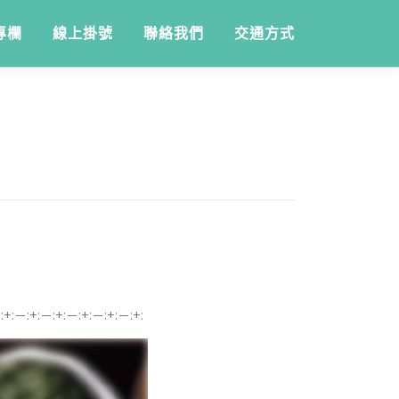
專欄
線上掛號
聯絡我們
交通方式
:+:－:+:－:+:－:+:－:+:－:+: