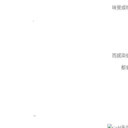
味覺或
.
而感染
都
–
H先