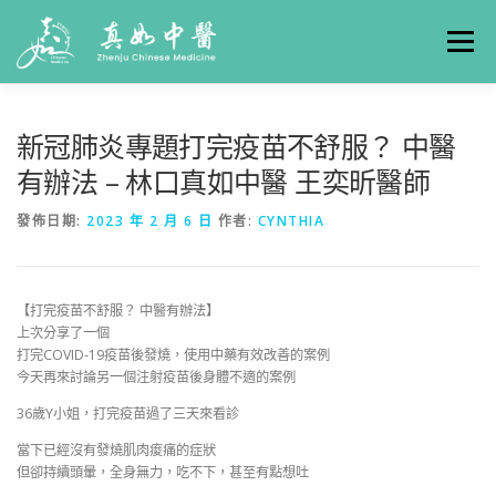
選單
關於真如
門診時間
服務項目
真人實例
新冠肺炎專題打完疫苗不舒服？ 中醫
有辦法 – 林口真如中醫 王奕昕醫師
養生專欄
線上掛號
聯絡我們
交通方式
發佈日期:
2023 年 2 月 6 日
作者:
CYNTHIA
【打完疫苗不舒服？ 中醫有辦法】
上次分享了一個
打完COVID-19疫苗後發燒，使用中藥有效改善的案例
今天再來討論另一個注射疫苗後身體不適的案例
36歲Y小姐，打完疫苗過了三天來看診
當下已經沒有發燒肌肉痠痛的症狀
但卻持續頭暈，全身無力，吃不下，甚至有點想吐