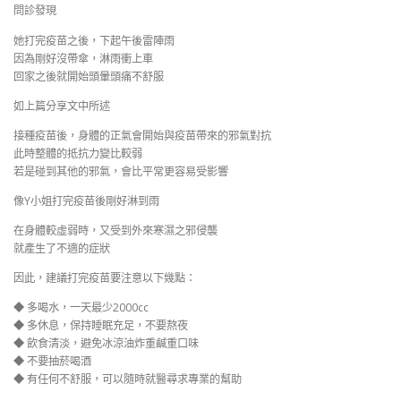
問診發現
她打完疫苗之後，下起午後雷陣雨
因為剛好沒帶傘，淋雨衝上車
回家之後就開始頭暈頭痛不舒服
如上篇分享文中所述
接種疫苗後，身體的正氣會開始與疫苗帶來的邪氣對抗
此時整體的抵抗力變比較弱
若是碰到其他的邪氣，會比平常更容易受影響
像Y小姐打完疫苗後剛好淋到雨
在身體較虛弱時，又受到外來寒濕之邪侵襲
就產生了不適的症狀
因此，建議打完疫苗要注意以下幾點：
◆ 多喝水，一天最少2000cc
◆ 多休息，保持睡眠充足，不要熬夜
◆ 飲食清淡，避免冰涼油炸重鹹重口味
◆ 不要抽菸喝酒
◆ 有任何不舒服，可以隨時就醫尋求專業的幫助