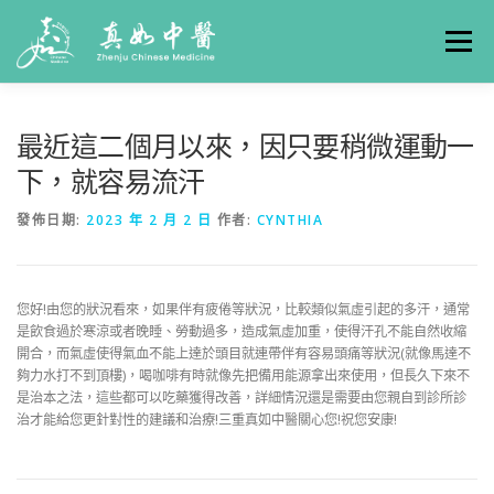
選單
關於真如
門診時間
服務項目
真人實例
最近這二個月以來，因只要稍微運動一
下，就容易流汗
養生專欄
線上掛號
聯絡我們
交通方式
發佈日期:
2023 年 2 月 2 日
作者:
CYNTHIA
您好!由您的狀況看來，如果伴有疲倦等狀況，比較類似氣虛引起的多汗，通常
是飲食過於寒涼或者晚睡、勞動過多，造成氣虛加重，使得汗孔不能自然收縮
開合，而氣虛使得氣血不能上達於頭目就連帶伴有容易頭痛等狀況(就像馬達不
夠力水打不到頂樓)，喝咖啡有時就像先把備用能源拿出來使用，但長久下來不
是治本之法，這些都可以吃藥獲得改善，詳細情況還是需要由您親自到診所診
治才能給您更針對性的建議和治療!三重真如中醫關心您!祝您安康!