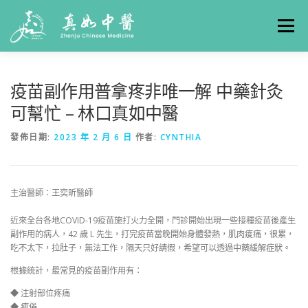
選單
關於真如
門診時間
服務項目
真人實例
疫苗副作用普拿疼非唯一解 中藥針灸
可幫忙 – 林口真如中醫
養生專欄
線上掛號
聯絡我們
交通方式
發佈日期:
2023 年 2 月 6 日
作者:
CYNTHIA
主治醫師：王奕昕醫師
近來全台各地COVID-19疫苗施打火力全開，門診開始出現一些接種疫苗後產生
副作用的病人，42 歲 L 先生，打完疫苗當晚開始身體發熱，肌肉痠痛，很累，
吃不太下，拉肚子，無法工作，隔天只好請假，希望可以透過中藥緩解症狀。
根據統計，最常見的疫苗副作用有：
◆ 注射部位疼痛
◆ 疲倦