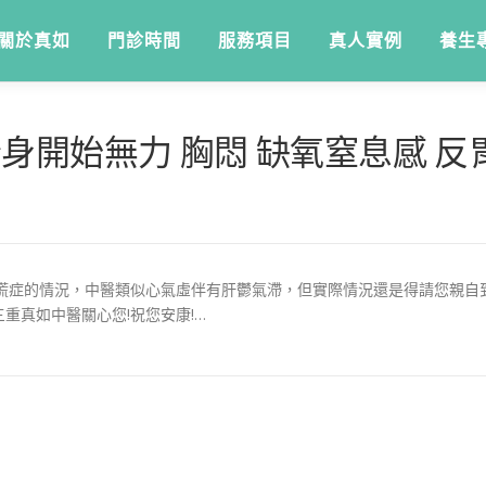
關於真如
門診時間
服務項目
真人實例
養生
 全身開始無力 胸悶 缺氧窒息感 反胃
恐慌症的情況，中醫類似心氣虛伴有肝鬱氣滯，但實際情況還是得請您親自
重真如中醫關心您!祝您安康!…