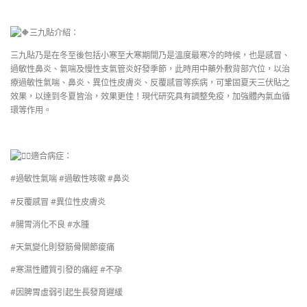
三九貼介紹：
三九貼乃是在冬至後包括小寒至大寒期間乃是溫度最寒冷的時候，也是感冒、
過敏性鼻炎、氣喘及慢性支氣管炎好發季節，此時用中藥外敷背部穴位，以治
療過敏性氣喘、鼻炎、異位性皮膚炎、反覆感冒等疾病，可鞏固夏天三伏貼之
效果，以達到冬夏皆治，效果更佳！現代研究具有調整免疫，加強體內氣血循
環等作用。
適合病症：
#過敏性氣喘 #過敏性咳嗽 #鼻炎
#反覆感冒 #異位性皮膚炎
#腸胃消化不良 #水腫
#天氣變化則發筋骨關節痠痛
#寒濕性體質引發的痛經 #不孕
#因脾胃虛弱引起生長發育遲緩