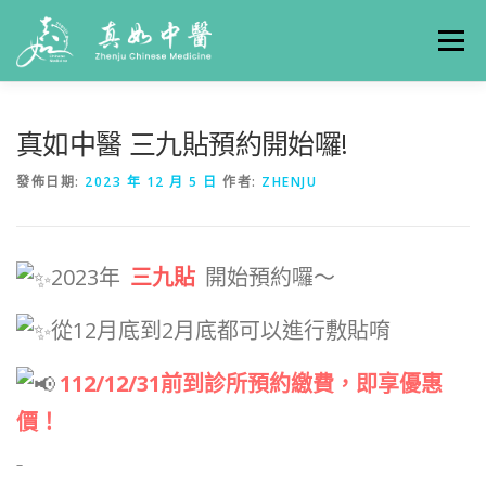
選單
關於真如
門診時間
服務項目
真人實例
真如中醫 三九貼預約開始囉!
發佈日期:
2023 年 12 月 5 日
作者:
ZHENJU
養生專欄
線上掛號
聯絡我們
交通方式
2023年
三九貼
開始預約囉～
從12月底到2月底都可以進行敷貼唷
112/12/31前到診所預約繳費，即享優惠
價！
–