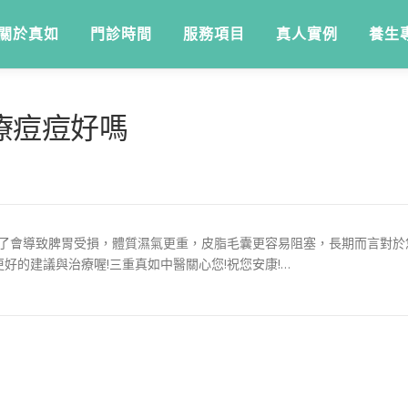
關於真如
門診時間
服務項目
真人實例
養生
療痘痘好嗎
久了會導致脾胃受損，體質濕氣更重，皮脂毛囊更容易阻塞，長期而言對
好的建議與治療喔!三重真如中醫關心您!祝您安康!…