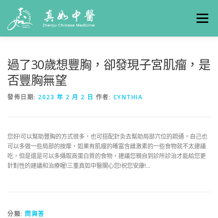
選單
關於真如
門診時間
服務項目
真人實例
過了30歲想豐胸，卻發現子宮肌瘤，是
否豐胸無望
養生專欄
線上掛號
聯絡我們
交通方式
發佈日期:
2023 年 2 月 2 日
作者:
CYNTHIA
您好!可以幫助豐胸的方式很多，也可搭配針灸去幫助局部穴位的疏通，自己也
可以多做一些局部的按摩，如果有肌瘤的確富含雌激素的一些食物就不太建議
吃，但是還是可以多攝取高蛋白質的食物，建議您親自到診所診治才能給您更
針對性的建議和治療喔!三重真如中醫關心您!祝您安康!…
分類:
問與答