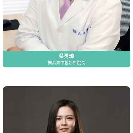
吳勇璋
樂真如中醫診所院長