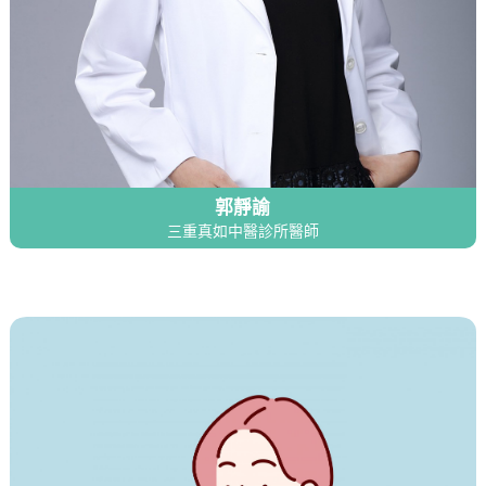
郭靜諭
三重真如中醫診所醫師