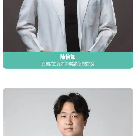
陳怡如
真如/芸真如中醫診所總院長