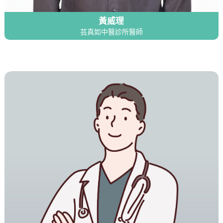
黃威理
芸真如中醫診所醫師