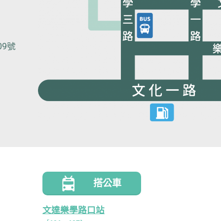
9號
搭公車
文達樂學路口站