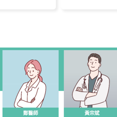
鄭醫師
黃宗斌