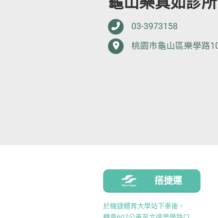
龜山樂真如診所
03-3973158
桃園市龜山區樂學路10
搭捷運
於機捷體育大學站下車後，
轉乘607公車至文達樂學路口