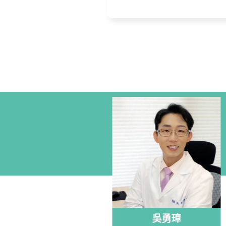
醫師團隊
Our Team
陳怡如
吳勇璋