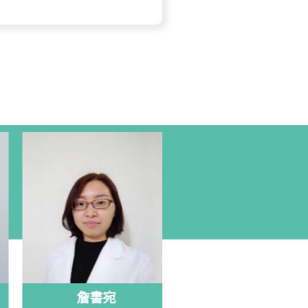
詹書宛
陳怡如