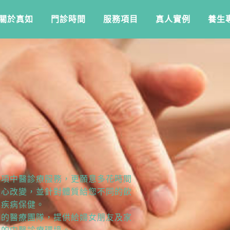
關於真如
門診時間
服務項目
真人實例
養生
各項中醫診療服務，更願意多花時間
身心改變，並針對體質給您不同的飲
防疾病保健。
練的醫療團隊，提供給婦女朋友及家