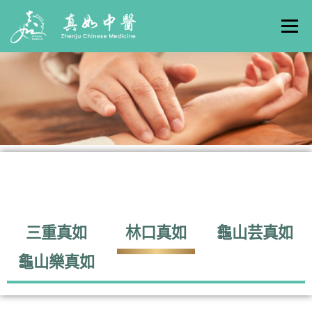
選單
關於真如
門診時間
服務項目
真人實例
養生專欄
線上掛號
聯絡我們
交通方式
三重真如
林口真如
龜山芸真如
龜山樂真如