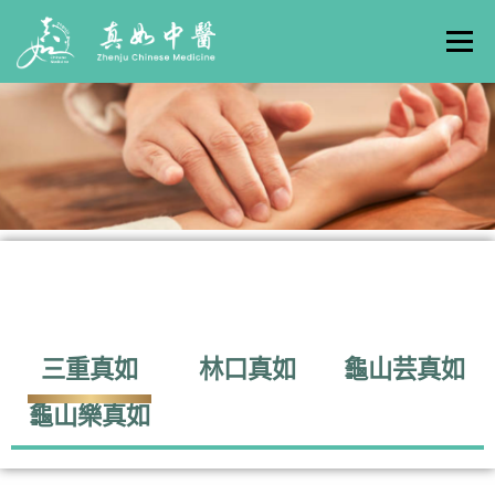
選單
關於真如
門診時間
服務項目
真人實例
養生專欄
線上掛號
聯絡我們
交通方式
三重真如
林口真如
龜山芸真如
龜山樂真如