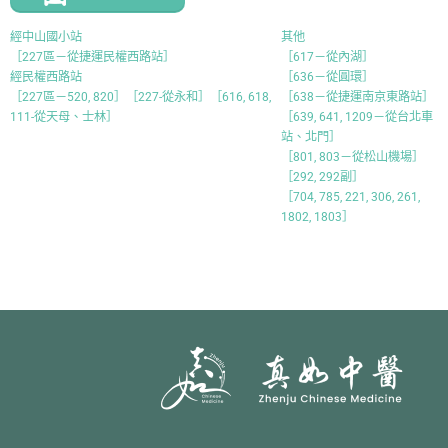
經中山國小站
其他
［227區－從捷運民權西路站］
［
617－從內湖
］
經民權西路站
［
636－從圓環
］
［
227區－520, 820］［227-從永和］［616, 618,
［
638－從捷運南京東路站
］
111-從天母、士林
］
［
639, 641, 1209－從台北車
站、北門
］
［
801, 803－從松山機場
］
［
292, 292副
］
［
704, 785, 221, 306, 261,
1802, 1803
］