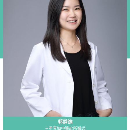
郭靜諭
三重真如中醫診所醫師