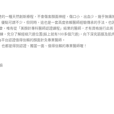
臉型調整的一種天然創新療程，不會傷害顏面神經，傷口小、出血少，幾乎無
，優點可謂不少。但同時，這也是一套高度依賴醫師經驗傳承的手法。也
學會，唯有從「美顏針專科醫師認證課程」結業的醫師，才有資格施行此術
練，充分了解經絡穴道位置(臉上就有100多個穴道)，向下深究筋膜及
為平台認證值得信賴的顏面針灸專業醫師。
師們，也都是得到認證、獨當一面、值得信賴的專業醫師喔！
字臉