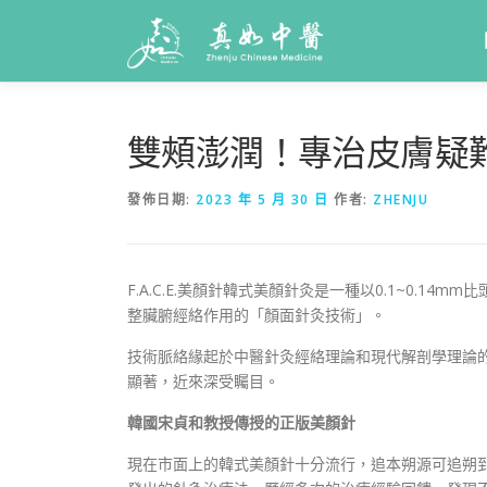
雙頰澎潤！專治皮膚疑難雜症
發佈日期:
2023 年 5 月 30 日
作者:
ZHENJU
F.A.C.E.美顏針韓式美顏針灸是一種以0.1~0
整臟腑經絡作用的「顏面針灸技術」。
技術脈絡緣起於中醫針灸經絡理論和現代解剖學理論
顯著，近來深受矚目。
韓國宋貞和教授傳授的正版美顏針
現在市面上的韓式美顏針十分流行，追本朔源可追朔到韓國