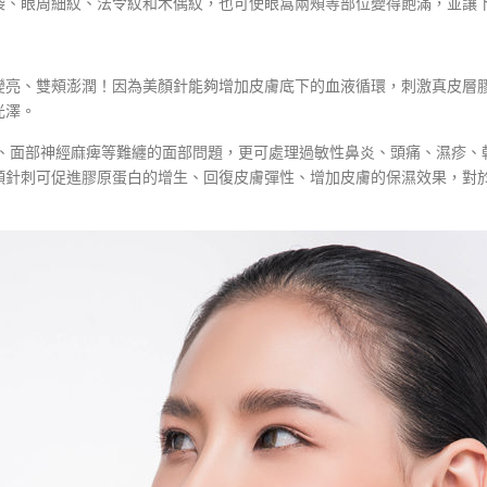
袋、眼周細紋、法令紋和木偶紋，也可使眼窩兩頰等部位變得飽滿，並讓
變亮、雙頰澎潤！因為美顏針能夠增加皮膚底下的血液循環，刺激真皮層
光澤。
療面癱、面部神經麻痺等難纏的面部問題，更可處理過敏性鼻炎、頭痛、濕
顏針刺可促進膠原蛋白的增生、回復皮膚彈性、增加皮膚的保濕效果，對