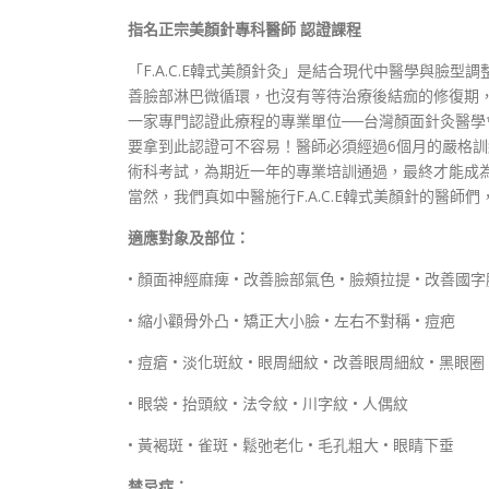
指名正宗美顏針專科醫師 認證課程
「F.A.C.E韓式美顏針灸」是結合現代中醫學與
善臉部淋巴微循環，也沒有等待治療後結痂的修復期
一家專門認證此療程的專業單位──台灣顏面針灸醫
要拿到此認證可不容易！醫師必須經過6個月的嚴格訓
術科考試，為期近一年的專業培訓通過，最終才能成
當然，我們真如中醫施行F.A.C.E韓式美顏針的醫
適應對象及部位：
• 顏面神經麻痺 • 改善臉部氣色 • 臉頰拉提 • 改善國
• 縮小顴骨外凸 • 矯正大小臉 • 左右不對稱 • 痘疤
• 痘瘡 • 淡化斑紋 • 眼周細紋 • 改善眼周細紋 • 黑眼圈
• 眼袋 • 抬頭紋 • 法令紋 • 川字紋 • 人偶紋
• 黃褐斑 • 雀斑 • 鬆弛老化 • 毛孔粗大 • 眼睛下垂
禁忌症：