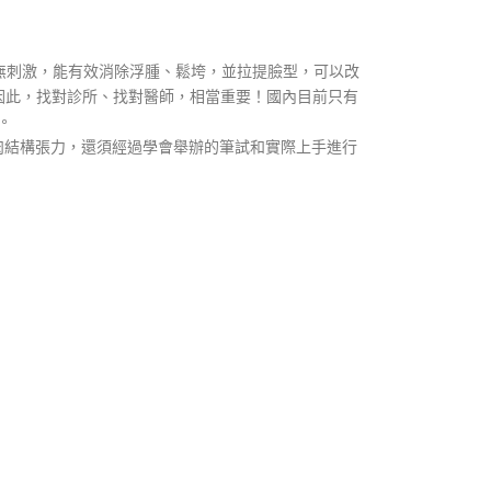
痛無刺激，能有效消除浮腫、鬆垮，並拉提臉型，可以改
因此，找對診所、找對醫師，相當重要！國內目前只有
。
肌肉結構張力，還須經過學會舉辦的筆試和實際上手進行