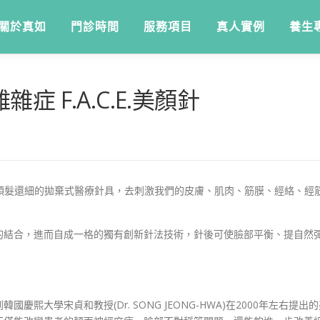
關於真如
門診時間
服務項目
真人實例
養生
 F.A.C.E.美顏針
.14mm比頭髮還細的拋棄式醫療針具，去刺激我們的皮膚、肌肉、筋膜、經
的結合，進而自成一格的獨有創新針法技術，針後可使臉部平衡、提自然
慶熙大學宋貞和教授(Dr. SONG JEONG-HWA)在2000年左右