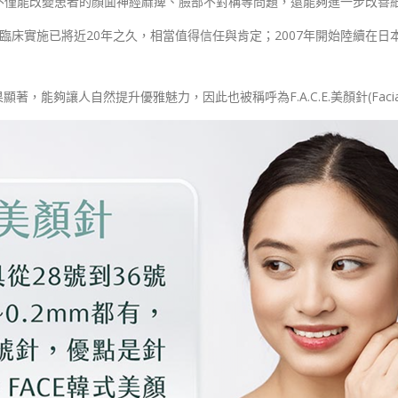
不僅能改變患者的顏面神經麻痺、臉部不對稱等問題，還能夠進一步改善
，在韓國臨床實施已將近20年之久，相當值得信任與肯定；2007年開始陸
夠讓人自然提升優雅魅力，因此也被稱呼為F.A.C.E.美顏針(Facial Acupunct