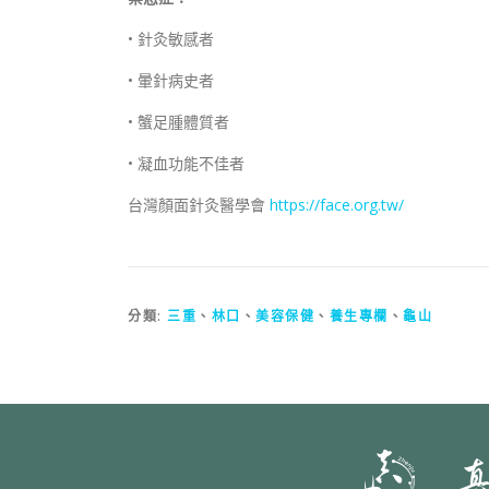
• 針灸敏感者
• 暈針病史者
• 蟹足腫體質者
• 凝血功能不佳者
台灣顏面針灸醫學會
https://face.org.tw/
分類:
三重
、
林口
、
美容保健
、
養生專欄
、
龜山